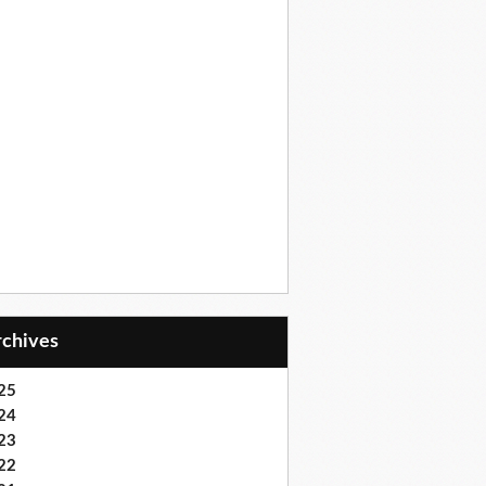
Archives
25
24
23
22