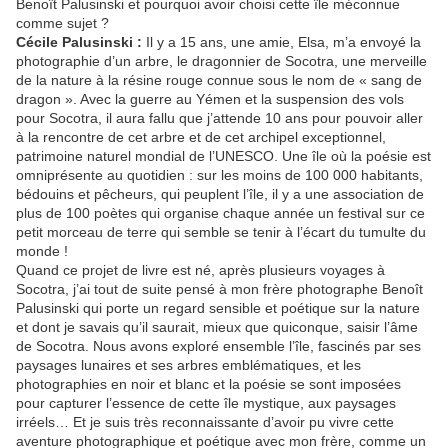
Benoît Palusinski et pourquoi avoir choisi cette île méconnue
comme sujet ?
Cécile Palusinski :
Il y a 15 ans, une amie, Elsa, m’a envoyé la
photographie d’un arbre, le dragonnier de Socotra, une merveille
de la nature à la résine rouge connue sous le nom de « sang de
dragon ». Avec la guerre au Yémen et la suspension des vols
pour Socotra, il aura fallu que j’attende 10 ans pour pouvoir aller
à la rencontre de cet arbre et de cet archipel exceptionnel,
patrimoine naturel mondial de l’UNESCO. Une île où la poésie est
omniprésente au quotidien : sur les moins de 100 000 habitants,
bédouins et pêcheurs, qui peuplent l’île, il y a une association de
plus de 100 poètes qui organise chaque année un festival sur ce
petit morceau de terre qui semble se tenir à l’écart du tumulte du
monde !
Quand ce projet de livre est né, après plusieurs voyages à
Socotra, j’ai tout de suite pensé à mon frère photographe Benoît
Palusinski qui porte un regard sensible et poétique sur la nature
et dont je savais qu’il saurait, mieux que quiconque, saisir l’âme
de Socotra. Nous avons exploré ensemble l’île, fascinés par ses
paysages lunaires et ses arbres emblématiques, et les
photographies en noir et blanc et la poésie se sont imposées
pour capturer l’essence de cette île mystique, aux paysages
irréels… Et je suis très reconnaissante d’avoir pu vivre cette
aventure photographique et poétique avec mon frère, comme un