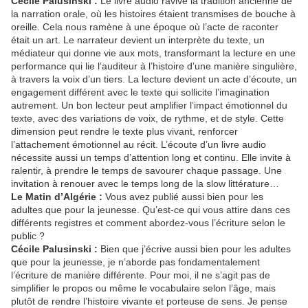
Cécile Palusinski :
Le livre audio ravive la tradition ancienne de
la narration orale, où les histoires étaient transmises de bouche à
oreille. Cela nous ramène à une époque où l’acte de raconter
était un art. Le narrateur devient un interprète du texte, un
médiateur qui donne vie aux mots, transformant la lecture en une
performance qui lie l’auditeur à l’histoire d’une manière singulière,
à travers la voix d’un tiers. La lecture devient un acte d’écoute, un
engagement différent avec le texte qui sollicite l’imagination
autrement. Un bon lecteur peut amplifier l’impact émotionnel du
texte, avec des variations de voix, de rythme, et de style. Cette
dimension peut rendre le texte plus vivant, renforcer
l’attachement émotionnel au récit. L’écoute d’un livre audio
nécessite aussi un temps d’attention long et continu. Elle invite à
ralentir, à prendre le temps de savourer chaque passage. Une
invitation à renouer avec le temps long de la slow littérature…
Le Matin d’Algérie :
Vous avez publié aussi bien pour les
adultes que pour la jeunesse. Qu’est-ce qui vous attire dans ces
différents registres et comment abordez-vous l’écriture selon le
public ?
Cécile Palusinski :
Bien que j’écrive aussi bien pour les adultes
que pour la jeunesse, je n’aborde pas fondamentalement
l’écriture de manière différente. Pour moi, il ne s’agit pas de
simplifier le propos ou même le vocabulaire selon l’âge, mais
plutôt de rendre l’histoire vivante et porteuse de sens. Je pense