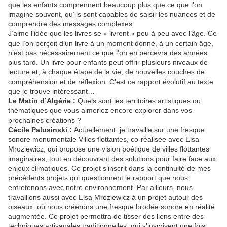
que les enfants comprennent beaucoup plus que ce que l’on
imagine souvent, qu’ils sont capables de saisir les nuances et de
comprendre des messages complexes.
J’aime l’idée que les livres se « livrent » peu à peu avec l’âge. Ce
que l’on perçoit d’un livre à un moment donné, à un certain âge,
n’est pas nécessairement ce que l’on en percevra des années
plus tard. Un livre pour enfants peut offrir plusieurs niveaux de
lecture et, à chaque étape de la vie, de nouvelles couches de
compréhension et de réflexion. C’est ce rapport évolutif au texte
que je trouve intéressant…
Le Matin d’Algérie :
Quels sont les territoires artistiques ou
thématiques que vous aimeriez encore explorer dans vos
prochaines créations ?
Cécile Palusinski :
Actuellement, je travaille sur une fresque
sonore monumentale Villes flottantes, co-réalisée avec Elsa
Mroziewicz, qui propose une vision poétique de villes flottantes
imaginaires, tout en découvrant des solutions pour faire face aux
enjeux climatiques. Ce projet s’inscrit dans la continuité de mes
précédents projets qui questionnent le rapport que nous
entretenons avec notre environnement. Par ailleurs, nous
travaillons aussi avec Elsa Mroziewicz à un projet autour des
oiseaux, où nous créerons une fresque brodée sonore en réalité
augmentée. Ce projet permettra de tisser des liens entre des
techniques artisanales traditionnelles, qui s’inscrivent une fois