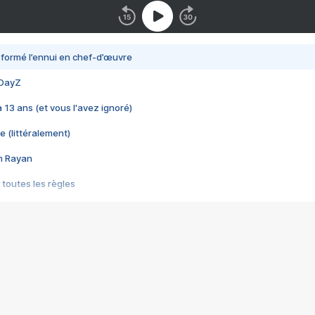
nsformé l’ennui en chef-d’œuvre
 DayZ
 a 13 ans (et vous l'avez ignoré)
e (littéralement)
im Rayan
 toutes les règles
s les jeux vidéo
us choquant de Rockstar ? - Le scandale BULLY
e plus moche de Steam
du RÊVE tourne au CAUCHEMAR
pendant 8 heures