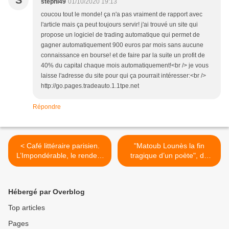
S
stephi49
01/10/2020 19:13
coucou tout le monde! ça n'a pas vraiment de rapport avec
l'article mais ça peut toujours servir! j'ai trouvé un site qui
propose un logiciel de trading automatique qui permet de
gagner automatiquement 900 euros par mois sans aucune
connaissance en bourse! et de faire par la suite un profit de
40% du capital chaque mois automatiquement!<br /> je vous
laisse l'adresse du site pour qui ça pourrait intéresser:<br />
http://go.pages.tradeauto.1.1tpe.net
Répondre
< Café littéraire parisien.
"Matoub Lounès la fin
L’Impondérable, le rendez-
tragique d’un poète", de
vous incontournable de
Youcef Zirem >
Youcef Zirem
Hébergé par Overblog
Top articles
Pages